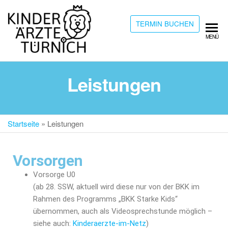
TERMIN BUCHEN
Kinderärzte
MENÜ
Türnich
Leistungen
Startseite
»
Leistungen
Vorsorgen
Vorsorge U0
(ab 28. SSW, aktuell wird diese nur von der BKK im
Rahmen des Programms „BKK Starke Kids“
übernommen, auch als Videosprechstunde möglich –
siehe auch:
Kinderaerzte-im-Netz
)